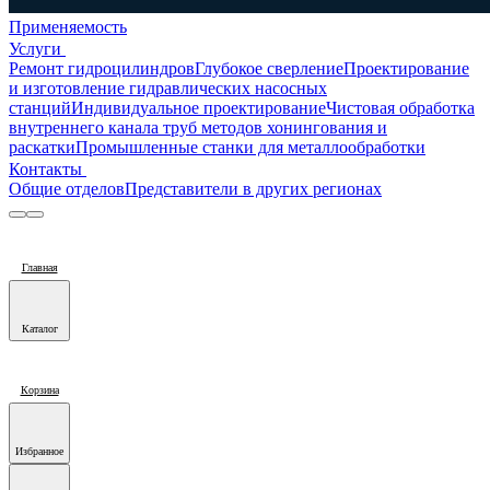
Применяемость
Услуги
Ремонт гидроцилиндров
Глубокое сверление
Проектирование
и изготовление гидравлических насосных
станций
Индивидуальное проектирование
Чистовая обработка
внутреннего канала труб методов хонингования и
раскатки
Промышленные станки для металлообработки
Контакты
Общие отделов
Представители в других регионах
Главная
Каталог
Корзина
Избранное