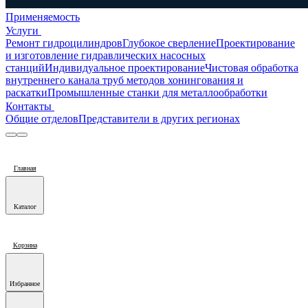
Применяемость
Услуги
Ремонт гидроцилиндров
Глубокое сверление
Проектирование
и изготовление гидравлических насосных
станций
Индивидуальное проектирование
Чистовая обработка
внутреннего канала труб методов хонингования и
раскатки
Промышленные станки для металлообработки
Контакты
Общие отделов
Представители в других регионах
Главная
Каталог
Корзина
Избранное