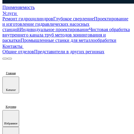
Применяемость
Услуги
Ремонт гидроцилиндров
Глубокое сверление
Проектирование
и изготовление гидравлических насосных
станций
Индивидуальное проектирование
Чистовая обработка
внутреннего канала труб методов хонингования и
раскатки
Промышленные станки для металлообработки
Контакты
Общие отделов
Представители в других регионах
Главная
Каталог
Корзина
Избранное