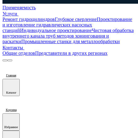
Применяемость
Услуги
Ремонт гидроцилиндров
Глубокое сверление
Проектирование
и изготовление гидравлических насосных
станций
Индивидуальное проектирование
Чистовая обработка
внутреннего канала труб методов хонингования и
раскатки
Промышленные станки для металлообработки
Контакты
Общие отделов
Представители в других регионах
Главная
Каталог
Корзина
Избранное