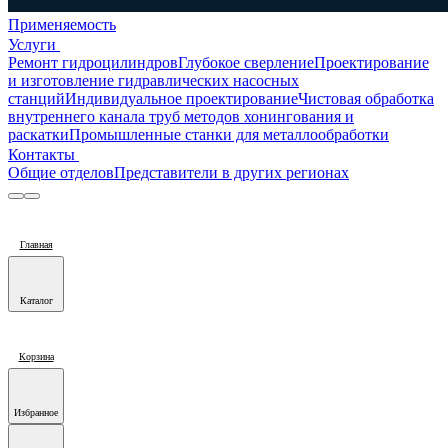
Применяемость
Услуги
Ремонт гидроцилиндров
Глубокое сверление
Проектирование
и изготовление гидравлических насосных
станций
Индивидуальное проектирование
Чистовая обработка
внутреннего канала труб методов хонингования и
раскатки
Промышленные станки для металлообработки
Контакты
Общие отделов
Представители в других регионах
Главная
Каталог
Корзина
Избранное