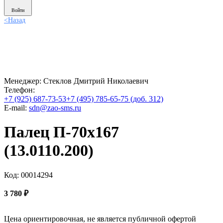
Войти
<
Назад
Менеджер:
Стеклов Дмитрий Николаевич
Телефон:
+7 (925) 687-73-53
+7 (495) 785-65-75 (доб. 312)
E-mail:
sdn@zao-sms.ru
Палец П-70х167
(13.0110.200)
Код: 00014294
3 780
₽
Цена ориентировочная, не является публичной офертой