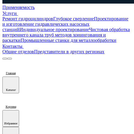
Применяемость
Услуги
Ремонт гидроцилиндров
Глубокое сверление
Проектирование
и изготовление гидравлических насосных
станций
Индивидуальное проектирование
Чистовая обработка
внутреннего канала труб методов хонингования и
раскатки
Промышленные станки для металлообработки
Контакты
Общие отделов
Представители в других регионах
Главная
Каталог
Корзина
Избранное